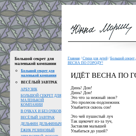
Главная
/
Стихи для детей
/
Большой секрет 
Большой секрет для
ВЕСНА ПО ГОРОДУ!
маленькой компании
Большой секрет для
ИДЁТ ВЕСНА ПО Г
маленькой компании
ВЕСЁЛЫЙ ЗАВТРАК
Динь! Дон!
АРБУЗИК
Динь! Дон!
БОЛЬШОЙ СЕКРЕТ ДЛЯ
Это что за нежный звон?
МАЛЕНЬКОЙ
Это пролесок-подснежник
КОМПАНИИ
Улыбается сквозь сон!
В ОЧКАХ И БЕЗ ОЧКОВ
Это чей пушистый луч
ВЕСЁЛЫЙ ЗАВТРАК
Так щекочет из-за туч,
ДЕЛЬФИН ДЕЛЬФИНЫЧ
Заставляя малышей
ЁЖИК РЕЗИНОВЫЙ
Улыбаться до ушей?