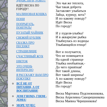
ЗДРАВСТВУЙ, РОБОТ!
Это чья же теплота,
ИДЁТ ВЕСНА ПО
Чья такая доброта
ГОРОДУ!
Заставляет улыбаться
МАЛИНОВАЯ КОШКА
Зайца, курицу, кота?
И по какому поводу?
ПОНИ
Идёт Весна
ПОПРЫГАТЬ-
По городу!
ПОИГРАТЬ!
ПУЗАТЫЙ ЧАЙНИК
И у пуделя-улыбка!
И в аквариуме рыбка
СВЕЖИЙ БУБЛИК
Улыбнулась из водицы
СКАЗКА ПРО
Улыбающейся птице!
ПЕСЕНКУ
СТРАШИЛИЩЕ
Вот и получается,
Что не помещается
СЧАСТЛИВЫЙ ЖУК
На одной странице
ЦВЕТОК
Улыбка необъятная,-
ЭТО ОЧЕНЬ
До чего приятная!
ИНТЕРЕСНО
Вот такой длины,
Вот такой ширины!
Я РАССКАЖУ ВАМ ПРО
А по какому поводу?
ПОКУПКУ
Идёт Весна
ВСЁ НЕ ОТ
По городу!
ПИТАНИЯ, А ОТ
ВОСПИТАНИЯ!
Весна Мартовна Подснежникова,
ДОМ ГНОМА, ГНОМ -
Весна Апрелевна Скворешникова
ДОМА!
Весна Маевна Черешникова!
МОРЕ ЧУДЕС