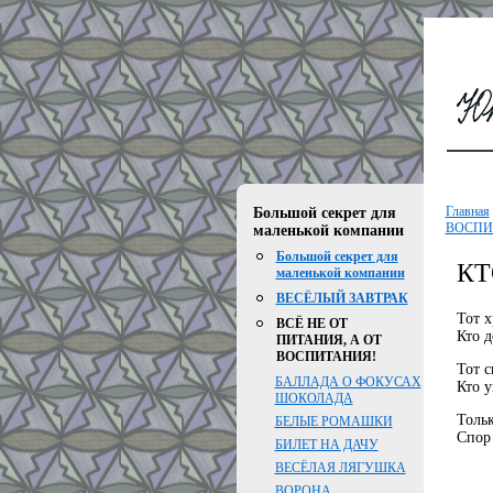
Главная
Большой секрет для
ВОСПИ
маленькой компании
Большой секрет для
КТ
маленькой компании
ВЕСЁЛЫЙ ЗАВТРАК
Тот х
ВСЁ НЕ ОТ
Кто д
ПИТАНИЯ, А ОТ
ВОСПИТАНИЯ!
Тот с
БАЛЛАДА О ФОКУСАХ
Кто у
ШОКОЛАДА
Тольк
БЕЛЫЕ РОМАШКИ
Спор
БИЛЕТ НА ДАЧУ
ВЕСЁЛАЯ ЛЯГУШКА
ВОРОНА