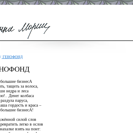
/
ГЕНОФОНД
НОФОНД
 большие бизнесА
ть, тащить за волоса,
ши недра и леса
ю!.. Денег колбаса
раздула паруса,
аша гордость и краса –
 большие бизнесА!
ужённой силой слов
ревратить легко в ослов
нахалке взять на понт: