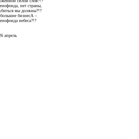
ужённой силой слов?!?
енофонда, нет страны,
убиться мы должны?!?
 большие бизнесА –
енофонда небеса?!?
26 апрель