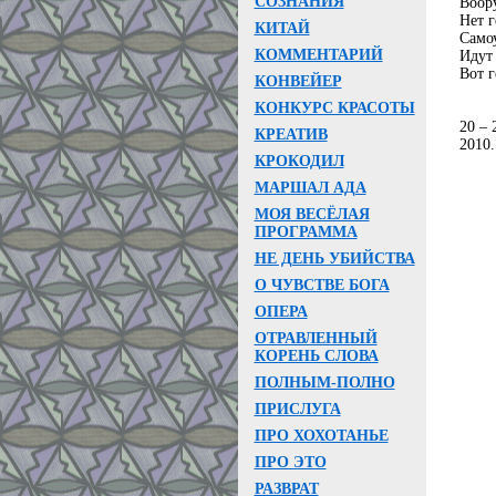
СОЗНАНИЯ
Воор
Нет г
КИТАЙ
Само
КОММЕНТАРИЙ
Идут
Вот г
КОНВЕЙЕР
КОНКУРС КРАСОТЫ
20 – 
КРЕАТИВ
2010.
КРОКОДИЛ
МАРШАЛ АДА
МОЯ ВЕСЁЛАЯ
ПРОГРАММА
НЕ ДЕНЬ УБИЙСТВА
О ЧУВСТВЕ БОГА
ОПЕРА
ОТРАВЛЕННЫЙ
КОРЕНЬ СЛОВА
ПОЛНЫМ-ПОЛНО
ПРИСЛУГА
ПРО ХОХОТАНЬЕ
ПРО ЭТО
РАЗВРАТ