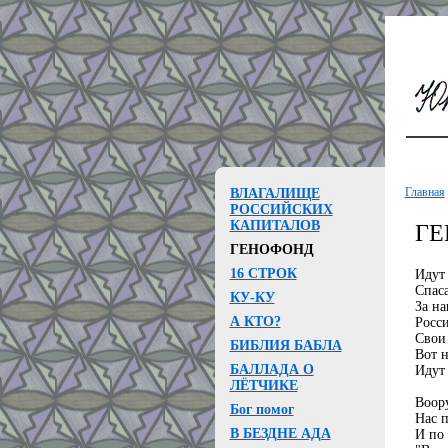
Главная
ВЛАГАЛИЩЕ
РОССИЙСКИХ
КАПИТАЛОВ
ГЕ
ГЕНОФОНД
16 СТРОК
Идут
Спаса
КУ-КУ
За на
А КТО?
Росси
Свои 
БИБЛИЯ БАБЛА
Вот н
БАЛЛАДА О
Идут
ЛЁТЧИКЕ
Воор
Бог помог
Нас п
В БЕЗДНЕ АДА
И по 