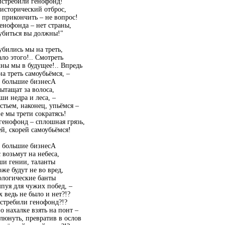
истребили генофонд!
исторический отброс,
 прикончить – не вопрос!
енофонда – нет страны,
убиться вы должны!"
бились мы на треть,
ло этого!.. Смотреть
ны мы в будущее!.. Впредь
а треть самоубьёмся, –
а большие бизнесА
ытащат за волоса,
ши недра и леса, –
стьем, наконец, упьёмся –
е мы трети сократясь!
генофонд – сплошная грязь,
й, скорей самоубьёмся!
а большие бизнесА
 возьмут на небеса,
ши гении, таланты
же будут не во вред,
ологические банты
пуя для чужих побед, –
 ведь не было и нет?!?
стребили генофонд?!?
о нахалке взять на понт –
люнуть, превратив в ослов