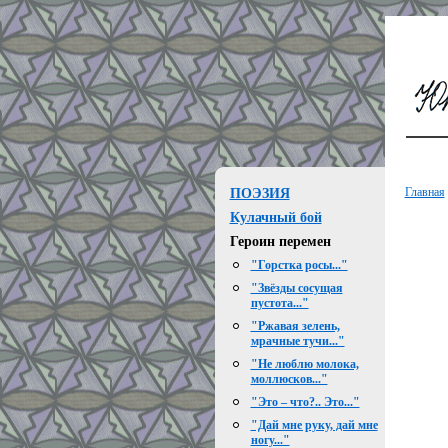
Главная
ПОЭЗИЯ
Кулачный бой
Героин перемен
"Горстка росы..."
"Звёзды сосущая
пустота..."
"Ржавая зелень,
мрачные тучи..."
"Не люблю молока,
моллюсков..."
"Это – что?.. Это..."
"Дай мне руку, дай мне
ногу..."