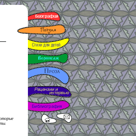
которые
еты.