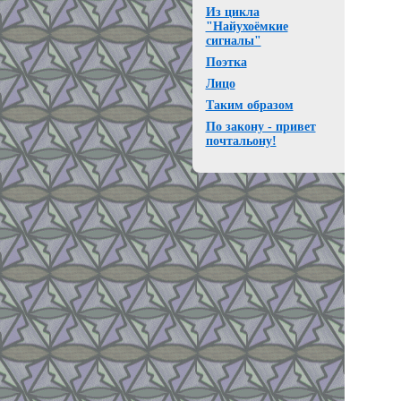
Из цикла
"Найухоёмкие
сигналы"
Поэтка
Лицо
Таким образом
По закону - привет
почтальону!