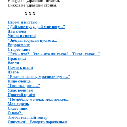
Никуда не удравший Читатель
Никуда не удравшей страны.
X X X
Пером и кистью
"Дай мне руку, дай мне ногу..."
Два слова
Улица и святой
"Звёзды сосущая пустота..."
Евроремонт
Старое кино
"Это – что?.. Это – что же такое?.. Такое, такое..."
Практика
Вопли
Память пыли
Дверь
"Ржавая зелень, мрачные тучи..."
Яйцо словца
"Горстка росы..."
Ужас величья
Простой приём
"Не люблю молока, моллюсков..."
Моя сирень
Сказочник
О ком?..
Замечательный товар
Очнуться!.. Владеть пораженьем