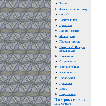
Вопли
Замечательный товар
О ком?..
Память пыли
Практика
Простой приём
Моя сирень
Пером и кистью
Очнуться!.. Владеть
пораженьем
Сказочник
Старое кино
Улица и святой
Ужас величья
Евроремонт
Два слова
Дверь
Яйцо словца
И в чёрных списках
мне светло