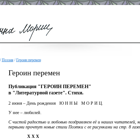
/
Поэзия
/
Героин перемен
Героин перемен
Публикация "ГЕРОИН ПЕРЕМЕН"
в "Литературной газете". Стихи.
2 июня – День рождения Ю Н Н Ы М О Р И Ц.
У нее – любилей.
С чистой радостью и любовью поздравляем её и наших читателей, 
первыми прочтут новые стихи Поэтки с ее рисунками на стр. 8 газ
X X X