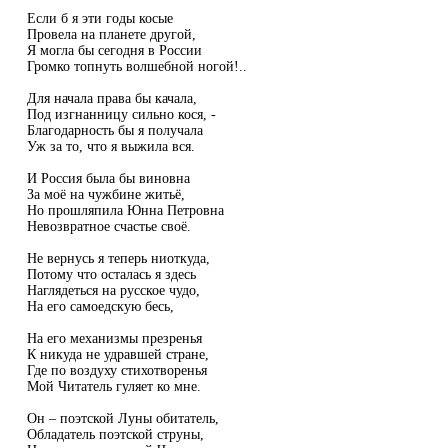
Если б я эти годы косые
Провела на планете другой,
Я могла бы сегодня в России
Громко топнуть волшебной ногой!..
Для начала права бы качала,
Под изгнанницу сильно кося, -
Благодарность бы я получала
Уж за то, что я выжила вся.
И Россия была бы виновна
За моё на чужбине житьё,
Но прошляпила Юнна Петровна
Невозвратное счастье своё.
Не вернусь я теперь ниоткуда,
Потому что осталась я здесь
Наглядеться на русское чудо,
На его самоедскую бесь,
На его механизмы презренья
К никуда не удравшей стране,
Где по воздуху стихотворенья
Мой Читатель гуляет ко мне.
Он – поэтской Луны обитатель,
Обладатель поэтской струны,