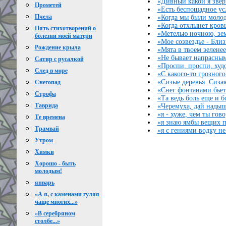
«Дивный какой я звер
Прометей
«Есть беспощадное усл
Пчела
«Когда мы были молод
«Когда отхлынет кровь
Пять стихотворений о
«Метелью ночною, зем
болезни моей матери
«Мое созвездье - Близ
Рождение крыла
«Мята в твоем зеленее
«Не бывает напрасным
Сатир с русалкой
«Проспи, проспи, худ
След в море
«С какого-то грозного
«Сизые деревья. Сизая 
Снегопад
«Снег фонтанами бьет 
Строфа
«Та ведь боль еще и б
Таврида
«Черемуха, дай надыша
«я - хуже, чем ты гово
Те времена
«я знаю ямбы вещих п
Трамвай
«я с гениями водку не
Утром
Химки
Хорошо - быть
молодым!
январь
«А я, с каменами гуляя
чаще многих...»
«В серебряном
столбе...»