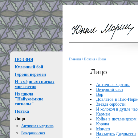
Главная
/
Поэзия
/
Лицо
ПОЭЗИЯ
Кулачный бой
Лицо
Героин перемен
И в чёрных списках
Античная картина
мне светло
Вечерний свет
Из цикла
Вор
"Найухоёмкие
Довлатов в Нью-Йорк
сигналы"
Звезда сербости
И колокол в дупле ча
Поэтка
Кармен
Лицо
Койка в шотландском 
Корова
Античная картина
Моцарт
Вечерний свет
На смерть Джульетты