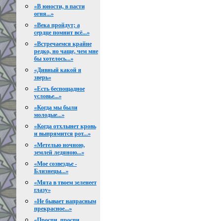
«В юности, в пасти
огня...»
«Века пройдут; а
сердце помнит всё...»
«Встречаемся крайне
редко, но чаще, чем мне
бы хотелось...»
«Дивный какой я
зверь»
«Есть беспощадное
условье...»
«Когда мы были
молодые...»
«Когда отхлынет кровь
и выпрямится рот...»
«Метелью ночною,
землей ледяною...»
«Мое созвездье -
Близнецы...»
«Мята в твоем зеленеет
глазу»
«Не бывает напрасным
прекрасное...»
«Проспи, проспи,