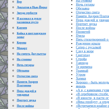
На стоянке
Вор
Ночь гитары
Довлатов в Нью-Йорке
Обезьяна
Отечество снега
Звезда сербости
Памяти Андрея Плато
И колокол в дупле
Пора дождей и увядан
часовенки пусто
Портрет звука
После войны
Кармен
Прометей
Койка в шотландском
Пчела
замке
Пять стихотворений о
Корова
Рождение крыла
Сатир с русалкой
Моцарт
След в море
На смерть Джульетты
Снегопад
Строфа
На стоянке
Таврида
Ночь гитары
Те времена
Трамвай
Обезьяна
Утром
Отечество снега
Химки
Памяти Андрея
Хорошо - быть молод
Платонова
январь
«А я, с каменами гуля
Пора дождей и
«В серебряном столбе.
увяданья
«В юности, в пасти ог
Портрет звука
«Века пройдут; а серд
«Встречаемся крайне р
После войны