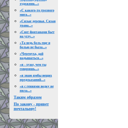
художник...»
«С какого-то грозного
мига...»
«Сизые деревья. Сизая
трава...»
«Снег фонтанами бьет
на углу...»
«Та ведь боль еще и
болью не была...»
«Черемуха, дай
надышаться...»
«я - хуже, чем ты
говоришь...»
«я знаю ямбы вещих
предсказаний...»
«я с гениями водку не
пила...»
Таким образом
По закону - привет
почтальону!