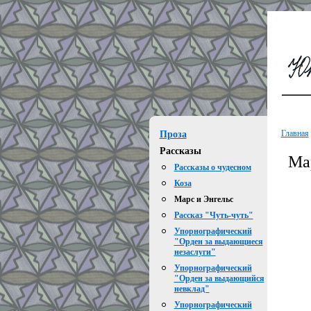
Главная
Проза
Рассказы
Ма
Рассказы о чудесном
Коза
Марс и Энгельс
Рассказ "Чуть-чуть"
Упорнографический
"Орден за выдающиеся
незаслуги"
Упорнографический
"Орден за выдающийся
невклад"
Упорнографический