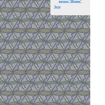
рассказ "Шляпа"
Эссе