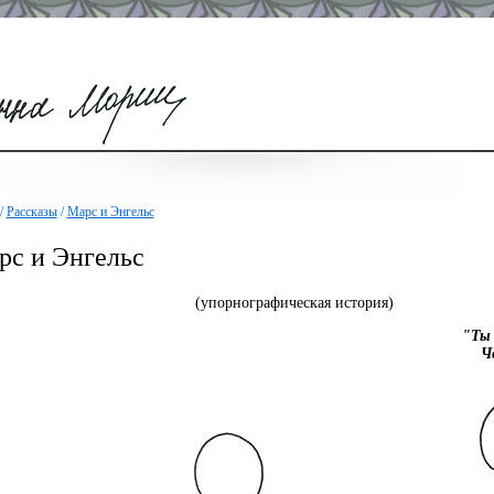
/
Рассказы
/
Марс и Энгельс
рс и Энгельс
(упорнографическая история)
"Ты 
Ч