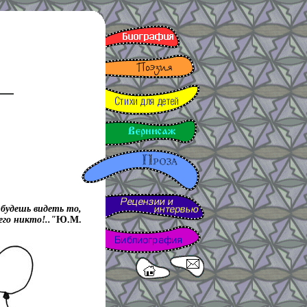
будешь видеть то,
его никто!.."
Ю.М.