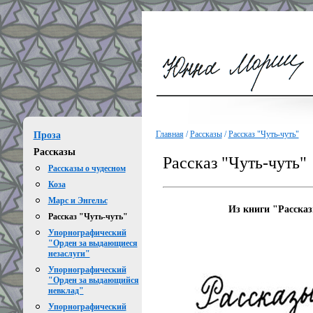
Главная
/
Рассказы
/
Рассказ "Чуть-чуть"
Проза
Рассказы
Рассказ "Чуть-чуть"
Рассказы о чудесном
Коза
Марс и Энгельс
Из книги "Расс
Рассказ "Чуть-чуть"
Упорнографический
"Орден за выдающиеся
незаслуги"
Упорнографический
"Орден за выдающийся
невклад"
Упорнографический