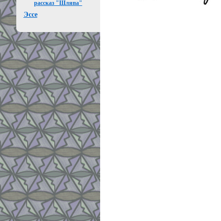
рассказ "Шляпа"
Эссе