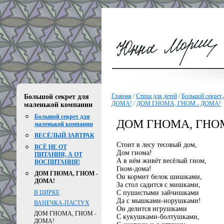
Главная
/
Стихи для детей
/
Большой секрет 
Большой секрет для
ДОМА!
/
ДОМ ГНОМА, ГНОМ - ДОМА!
маленькой компании
Большой секрет для
ДОМ ГНОМА, ГНОМ
маленькой компании
ВЕСЁЛЫЙ ЗАВТРАК
Стоит в лесу тесовый дом,
ВСЁ НЕ ОТ
Дом гнома!
ПИТАНИЯ, А ОТ
А в нём живёт весёлый гном,
ВОСПИТАНИЯ!
Гном-дома!
ДОМ ГНОМА, ГНОМ -
Он кормит белок шишками,
ДОМА!
За стол садится с мишками,
С пушистыми зайчишками
В ЦИРКЕ
Да с мышками-норушками!
ВАНЕЧКА-ПАСТУХ
Он делится игрушками
ДОМ ГНОМА, ГНОМ -
С кукушками-болтушками,
ДОМА!