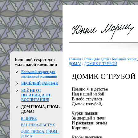
Главная
/
Стихи для детей
/
Большой секрет 
Большой секрет для
ДОМА!
/
ДОМИК С ТРУБОЙ
маленькой компании
Большой секрет для
ДОМИК С ТРУБОЙ
маленькой компании
ВЕСЁЛЫЙ ЗАВТРАК
Помню я, в детстве
ВСЁ НЕ ОТ
Над нашей избой
ПИТАНИЯ, А ОТ
В небо струился
ВОСПИТАНИЯ!
Дымок голубой,
ДОМ ГНОМА, ГНОМ -
ДОМА!
Чурки пылали
За дверцей в печи
В ЦИРКЕ
И раскаляли огнём
ВАНЕЧКА-ПАСТУХ
Кирпичи,
ДОМ ГНОМА, ГНОМ -
ДОМА!
Чтобы держался