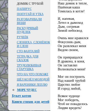
Наш домик в тепле,
ДОМИК С ТРУБОЙ
Пшённая каша
ПАПИРУС
Томилась в котле!
ПОПУГАЙ И УТКА
И, напевая,
РАЗГОВАРИВАЛИ
Летел в дымоход
ВЕЩИ
Дым, согревая
РАСКУДРЯВЫЙ
Зимой небосвод.
ПУДЕЛЕК
РУЧЕЁК
Очень мне нравился
Фокусник-дым,
СЛОНИХА, СЛОНЁНОК
Он развлекал меня
И СЛОН
Видом своим,
СТО ФАНТАЗИЙ
ТЕТРАДКА ДЛЯ
Он превращался
СКАЗОК
В дракона, в коня,
Он заставлял
ТРУДОЛЮБИВАЯ
Волноваться меня!
СТАРУШКА
ЧТО НА ЧТО ПОХОЖЕ
Мог он построить
ШЁЛ КОЗЁЛ МОЛОДОЙ
Над нашей трубой
Царство любое
Я ВАРЕНИКИ ЛЕПЛЮ
И город любой,
МОРЕ ЧУДЕС
Букет котов
Всякое чудище
Мог победить,
Книги стихов для детей
Чтоб не повадилось
Людям вредить!