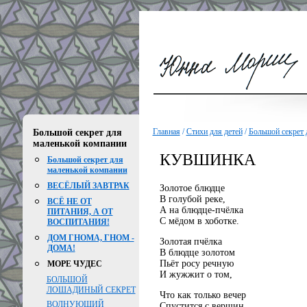
Главная
/
Стихи для детей
/
Большой секрет 
Большой секрет для
маленькой компании
КУВШИНКА
Большой секрет для
маленькой компании
ВЕСЁЛЫЙ ЗАВТРАК
Золотое блюдце
В голубой реке,
ВСЁ НЕ ОТ
А на блюдце-пчёлка
ПИТАНИЯ, А ОТ
С мёдом в хоботке.
ВОСПИТАНИЯ!
ДОМ ГНОМА, ГНОМ -
Золотая пчёлка
ДОМА!
В блюдце золотом
Пьёт росу речную
МОРЕ ЧУДЕС
И жужжит о том,
БОЛЬШОЙ
ЛОШАДИНЫЙ СЕКРЕТ
Что как только вечер
ВОЛНУЮЩИЙ
Спустится с вершин,