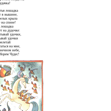
удачка!
тья лошадка
т в вышине,
белых крыла
 на спине!
 лошадка
т на дудочке:
тывай удочки,
ывай удочки
рилетай
аться на мне,
нечном небе,
Морем Чудес!