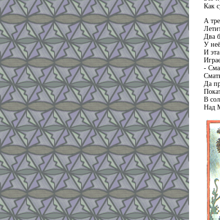
Как с
А тре
Лети
Два 
У неё
И эта
Играе
- Сма
Смат
Да п
Покат
В сол
Над 