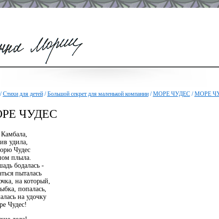
/
Стихи для детей
/
Большой секрет для маленькой компании
/
МОРЕ ЧУДЕС
/
МОРЕ Ч
РЕ ЧУДЕС
 Камбала,
ив удила,
орю Чудес
пом плыла.
адь бодалась -
ться пыталась
чка, на который,
ыбка, попалась,
алась на удочку
ре Чудес!