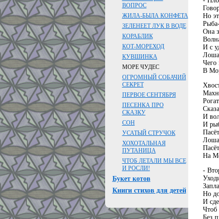
- Пло
ВОПРОС
Говор
Но э
ЖИЛА-БЫЛА КОНФЕТА
Рыба
ЗЕЛЕНЕЕТ ЛУК В ВОДЕ
Она 
КОРАБЛИК
Волна
КОТ-МОРЕХОД
И с 
Лоша
КУВШИНКА
Чего 
МОРЕ ЧУДЕС
В Мо
ОГРОМНЫЙ СОБАЧИЙ
СЕКРЕТ
Хвос
Махн
ПЕРВОЕ СЕНТЯБРЯ
Рогат
ПЕСЕНКА ПРО
Сказа
СКАЗКУ
И вол
СОН
И рыб
Пасёт
УСАТЫЙ СТРУЧОК
Лошад
ХОХОТАЛЬНАЯ
Пасё
ПУТАНИЦА
На М
ЧТОБ ЛЕТАЛИ МЫ ВСЕ
И РОСЛИ!
- Вто
Уходи
Букет котов
Запла
Книги стихов для детей
Но до
И сде
Чтоб
Без п