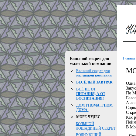
Главная
Большой секрет для
маленькой компании
МО
Большой секрет для
маленькой компании
ВЕСЁЛЫЙ ЗАВТРАК
Одна
Закус
ВСЁ НЕ ОТ
По М
ПИТАНИЯ, А ОТ
Гало
ВОСПИТАНИЯ!
А лош
ДОМ ГНОМА, ГНОМ -
Сорва
ДОМА!
С крю
МОРЕ ЧУДЕС
Как р
Пойм
БОЛЬШОЙ
В Мо
ЛОШАДИНЫЙ СЕКРЕТ
ВОЛНУЮЩИЙ