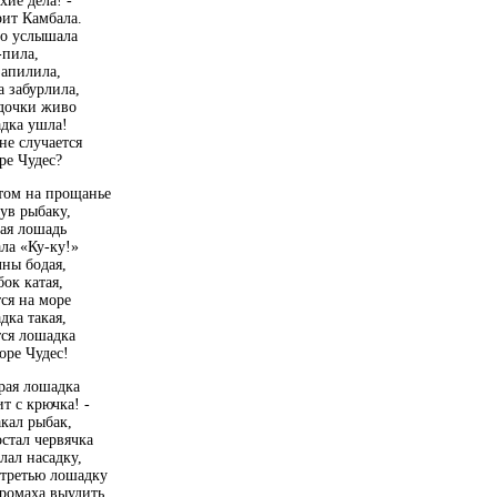
хие дела! -
ит Камбала.
то услышала
-пила,
запилила,
 забурлила,
удочки живо
дка ушла!
не случается
ре Чудес?
том на прощанье
ув рыбаку,
ая лошадь
ла «Ку-ку!»
ны бодая,
ок катая,
ся на море
ка такая,
тся лошадка
оре Чудес!
рая лошадка
т с крючка! -
кал рыбак,
стал червячка
лал насадку,
 третью лошадку
ромаха выудить,