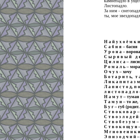
камнепадло в ущел
Листопадло.
За ним - снегопад
ты, мое звездопадл
Н а й у х о ё м к 
С а б н я – басня
У р о н а – воро
С ы р я в ы й д
Ц и л и с а – лиси
Р о м а л ь – мор
О ч у х – хочу
Б о т а р и т ь, т 
Л и к а п и т а з 
Л а п и с т о д, п о
л и с т о п а д л о
Н а м у т – туман
Т а м у н – то же,
Б у г – губ (родит
С т в о к о в а р 
С т в о з л о д е 
С т в о б е з у м 
С т в о к о щ у н
М г н о в е н и к
Э п и з о д ч и й 