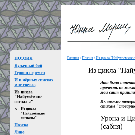
Главная
/
Поэзия
/
Из цикла "Найухоёмкие 
ПОЭЗИЯ
Кулачный бой
Из цикла "Най
Героин перемен
И в чёрных списках
Это было напечат
мне светло
прочесть не могла
Из цикла
мой сайт пришли 
"Найухоёмкие
Их можно теперь 
сигналы"
стихам "словарик
Из цикла
"Найухоёмкие
Урона и Ц
сигналы"
(сабня)
Поэтка
Лицо