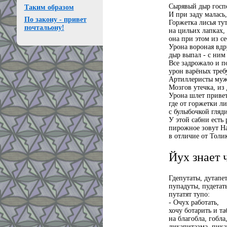
Сырявый дыр госпо
Таким образом
И при заду малась,
По закону - привет
Горжетка лисья ту
почтальону!
на цильих лапках,
она при этом из се
Урона вороная вдр
дыр выпал - с ним
Все задрожало и п
урон варёных треб
Артиллеристы муж
Мозгов утечка, из
Урона шлет привет
где от горжетки ли
с булыбочкой гляди
У этой сабни есть 
пирожное зовут Н
в отличие от Толи
Йух знает ч
Гдепутаты, дутапе
пупадуты, пудетат
путатят тупо:
- Очух работать,
хочу ботарить и та
на благобла, гобла
ликапитазма, пика