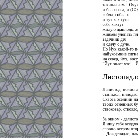
такипализма! Очу
и благососа, и (СО
гобла, гоблаго! -
и тут как тута
себе кактут
жилую щаплодь, ж
живьем улопать п
задачник дач
и сдачу с дуче.
Но Йух какой-то п
найухоёмкие сигн
на север, йух, вост
"Йух знает что!.. Й
Листопадл
Лапистод, полиста
стапидол, пилодаст
Сквозь осенний н
твоих огненных бу
ствоковар, ствозло
ство
За окном - далисто
Я ищу тебя всюдло,
словно ветром ото
...Дождепадло, на