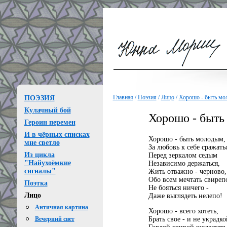
Главная
/
Поэзия
/
Лицо
/
Хорошо - быть мо
ПОЭЗИЯ
Кулачный бой
Хорошо - быть
Героин перемен
И в чёрных списках
Хорошо - быть молодым,
мне светло
За любовь к себе сражать
Из цикла
Перед зеркалом седым
"Найухоёмкие
Независимо держаться,
сигналы"
Жить отважно - черново,
Обо всем мечтать свиреп
Поэтка
Не бояться ничего -
Лицо
Даже выглядеть нелепо!
Античная картина
Хорошо - всего хотеть,
Брать свое - и не украдко
Вечерний свет