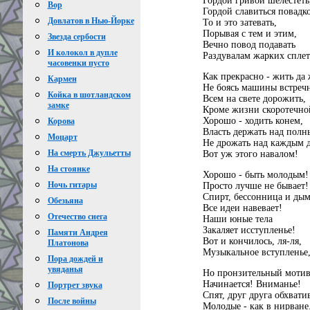
Гордой гривой шелестеть
Вор
Гордой славиться повадк
Довлатов в Нью-Йорке
То и это затевать,
Порывая с тем и этим,
Звезда сербости
Вечно повод подавать
И колокол в дупле
Раздувалам жарких сплет
часовенки пусто
Как прекрасно - жить да 
Кармен
Не боясь машины встреч
Койка в шотландском
Всем на свете дорожить,
замке
Кроме жизни скоротечно
Хорошо - ходить конем,
Корова
Власть держать над полн
Моцарт
Не дрожать над каждым д
На смерть Джульетты
Вот уж этого навалом!
На стоянке
Хорошо - быть молодым!
Ночь гитары
Просто лучше не бывает!
Спирт, бессонница и дым
Обезьяна
Все идеи навевает!
Отечество снега
Наши юные тела
Закаляет исступленье!
Памяти Андрея
Вот и кончилось, ля-ля,
Платонова
Музыкальное вступленье,
Пора дождей и
увяданья
Но пронзительный моти
Начинается! Вниманье!
Портрет звука
Спят, друг друга обхвати
После войны
Молодые - как в нирване