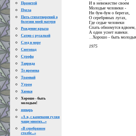
И в невежестве своем
Прометей
Молодые человеки -
Пчела
Ни бум-бум о берегах,
Пять стихотворений о
О серебряных лугах,
болезни моей матери
Где седые человеки
Спать обнимутся вдвоем,
Рождение крыла
А один уснет навеки.
Сатир с русалкой
...Хорошо - быть молодым
След в море
1975
Снегопад
Строфа
Таврида
Те времена
Трамвай
Утром
Химки
Хорошо - быть
молодым!
январь
«А я, с каменами гуляя
чаще многих...»
«В серебряном
столбе...»