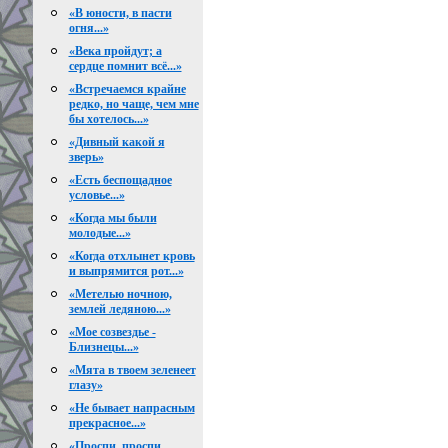
«В юности, в пасти
огня...»
«Века пройдут; а
сердце помнит всё...»
«Встречаемся крайне
редко, но чаще, чем мне
бы хотелось...»
«Дивный какой я
зверь»
«Есть беспощадное
условье...»
«Когда мы были
молодые...»
«Когда отхлынет кровь
и выпрямится рот...»
«Метелью ночною,
землей ледяною...»
«Мое созвездье -
Близнецы...»
«Мята в твоем зеленеет
глазу»
«Не бывает напрасным
прекрасное...»
«Проспи, проспи,