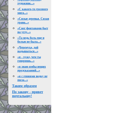
художник...»
«С какого-то грозного
мига...»
«Сизые деревья. Сизая
трава...»
«Снег фонтанами бьет
на углу...»
«Та ведь боль еще и
болью не была...»
«Черемуха, дай
надышаться...»
«я - хуже, чем ты
говоришь...»
«я знаю ямбы вещих
предсказаний...»
«я с гениями водку не
пила...»
Таким образом
По закону - привет
почтальону!