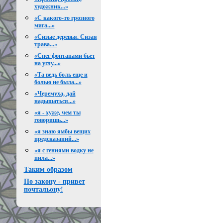
художник...»
«С какого-то грозного
мига...»
«Сизые деревья. Сизая
трава...»
«Снег фонтанами бьет
на углу...»
«Та ведь боль еще и
болью не была...»
«Черемуха, дай
надышаться...»
«я - хуже, чем ты
говоришь...»
«я знаю ямбы вещих
предсказаний...»
«я с гениями водку не
пила...»
Таким образом
По закону - привет
почтальону!