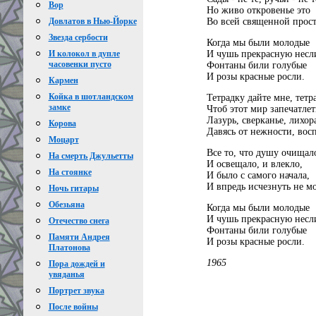
Вор
Но живо откровенье это
Во всей священной прост
Довлатов в Нью-Йорке
Звезда сербости
Когда мы были молодые
И чушь прекрасную несл
И колокол в дупле
часовенки пусто
Фонтаны били голубые
И розы красные росли.
Кармен
Койка в шотландском
Тетрадку дайте мне, тетр
замке
Чтоб этот мир запечатлет
Лазурь, сверканье, лихор
Корова
Давясь от нежности, вос
Моцарт
Все то, что душу очищал
На смерть Джульетты
И освещало, и влекло,
На стоянке
И было с самого начала,
И впредь исчезнуть не мо
Ночь гитары
Обезьяна
Когда мы были молодые
И чушь прекрасную несл
Отечество снега
Фонтаны били голубые
Памяти Андрея
И розы красные росли.
Платонова
1965
Пора дождей и
увяданья
Портрет звука
После войны