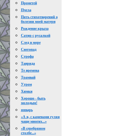
Прометей
Пчела
Пять стихотворений о
болезни моей матери
Рождение крыла
Сатир с русалкой
След в море
Снегопад
Строфа
Таврида
Те времена
Трамвай
Утром
Химки
Хорошо - быть
молодым!
январь
«А я, с каменами гуляя
чаще многих...»
«В серебряном
столбе...»