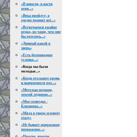
«В юности, в пасти
огня...»
«Века пройдут; а
сердце помнит всё...»
«Встречаемся крайне
редко, но чаще, чем мне
бы хотелось...»
«Дивный какой я
зверь»
«Есть беспощадное
условье...»
«Когда мы были
молодые...»
«Когда отхлынет кровь
и выпрямится рот...»
«Метелью ночною,
землей ледяною...»
«Мое созвездье -
Близнецы...»
«Мята в твоем зеленеет
глазу»
«Не бывает напрасным
прекрасное...»
«Проспи, проспи,