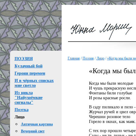
Главная
/
Поэзия
/
Лицо
/
«Когда мы были мо
ПОЭЗИЯ
Кулачный бой
«Когда мы был
Героин перемен
И в чёрных списках
Когда мы были молодые
мне светло
И чушь прекрасную несл
Из цикла
Фонтаны били голубые
"Найухоёмкие
И розы красные росли.
сигналы"
В саду пиликало и пело -
Поэтка
Журчал ручей и цвел овра
Черешни розовое тело
Лицо
Горело в окнах, как маяк.
Античная картина
С тех пор прошло четыре 
Вечерний свет
Сады - не те, ручьи - не т