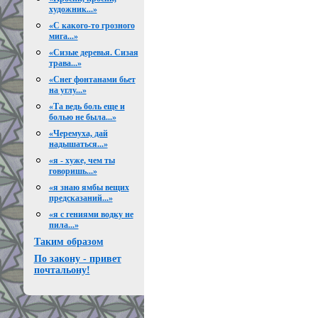
художник...»
«С какого-то грозного
мига...»
«Сизые деревья. Сизая
трава...»
«Снег фонтанами бьет
на углу...»
«Та ведь боль еще и
болью не была...»
«Черемуха, дай
надышаться...»
«я - хуже, чем ты
говоришь...»
«я знаю ямбы вещих
предсказаний...»
«я с гениями водку не
пила...»
Таким образом
По закону - привет
почтальону!