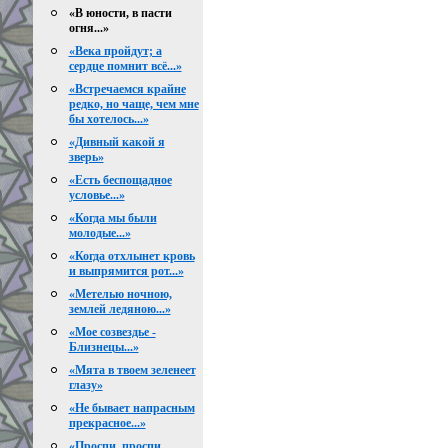
«В юности, в пасти
огня...»
«Века пройдут; а
сердце помнит всё...»
«Встречаемся крайне
редко, но чаще, чем мне
бы хотелось...»
«Дивный какой я
зверь»
«Есть беспощадное
условье...»
«Когда мы были
молодые...»
«Когда отхлынет кровь
и выпрямится рот...»
«Метелью ночною,
землей ледяною...»
«Мое созвездье -
Близнецы...»
«Мята в твоем зеленеет
глазу»
«Не бывает напрасным
прекрасное...»
«Проспи, проспи,