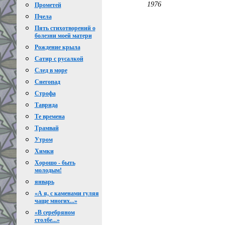
1976
Прометей
Пчела
Пять стихотворений о
болезни моей матери
Рождение крыла
Сатир с русалкой
След в море
Снегопад
Строфа
Таврида
Те времена
Трамвай
Утром
Химки
Хорошо - быть
молодым!
январь
«А я, с каменами гуляя
чаще многих...»
«В серебряном
столбе...»