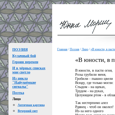
Главная
/
Поэзия
/
Лицо
/
«В юности, в пасти
ПОЭЗИЯ
Кулачный бой
«В юности, в п
Героин перемен
И в чёрных списках
В юности, в пасти огня,
мне светло
Розы грубили меня,
Из цикла
Гробили - пышно цвели
"Найухоёмкие
Всюду, где только могли:
сигналы"
Стыдом - на щеках,
Трудом - на руках,
Поэтка
Целующим ртом - в обла
Лицо
Так нестерпимо алел
Античная картина
Рдянец - чтоб он околел!
Из-за него одного
Вечерний свет