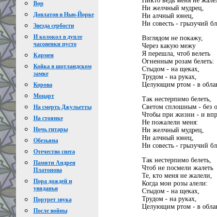
Никто ведь меня не жале
Вор
Ни желчный мудрец,
Довлатов в Нью-Йорке
Ни алчный юнец,
Ни совесть - грызучий б
Звезда сербости
И колокол в дупле
Взглядом не покажу,
часовенки пусто
Через какую межу
Я перешла, чтоб велеть
Кармен
Огненным розам белеть:
Койка в шотландском
Стыдом - на щеках,
замке
Трудом - на руках,
Целующим ртом - в обла
Корова
Моцарт
Так нестерпимо белеть,
Светом сплошным - без о
На смерть Джульетты
Чтобы при жизни - и впр
На стоянке
Не пожалели меня:
Ночь гитары
Ни желчный мудрец,
Ни алчный юнец,
Обезьяна
Ни совесть - грызучий б
Отечество снега
Так нестерпимо белеть,
Памяти Андрея
Чтоб не посмели жалеть
Платонова
Те, кто меня не жалели,
Пора дождей и
Когда мои розы алели:
увяданья
Стыдом - на щеках,
Трудом - на руках,
Портрет звука
Целующим ртом - в обла
После войны