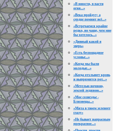
«В юности, в пасти
огня...»
«Века пройдут; а
сердце помнит всё...»
«Встречаемся крайне
редко, но чаще, чем мне
бы хотелось...»
«Дивный какой я
зверь»
«Есть беспощадное
условье...»
«Когда мы были
молодые...»
«Когда отхлынет кровь
и выпрямится рот...»
«Метелью ночною,
землей ледяною...»
«Мое созвездье -
Близнецы...»
«Мята в твоем зеленеет
глазу»
«Не бывает напрасным
прекрасное...»
«Проспи, проспи,