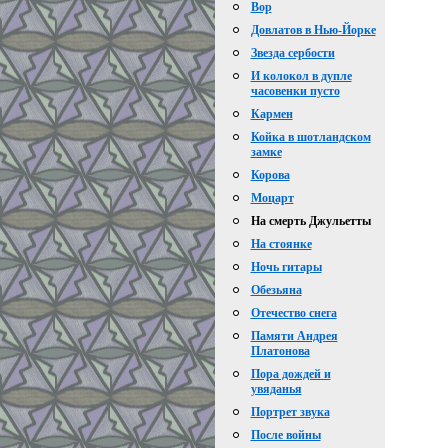
Вор
Довлатов в Нью-Йорке
Звезда сербости
И колокол в дупле
часовенки пусто
Кармен
Койка в шотландском
замке
Корова
Моцарт
На смерть Джульетты
На стоянке
Ночь гитары
Обезьяна
Отечество снега
Памяти Андрея
Платонова
Пора дождей и
увяданья
Портрет звука
После войны