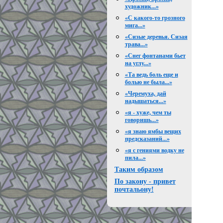
художник...»
«С какого-то грозного
мига...»
«Сизые деревья. Сизая
трава...»
«Снег фонтанами бьет
на углу...»
«Та ведь боль еще и
болью не была...»
«Черемуха, дай
надышаться...»
«я - хуже, чем ты
говоришь...»
«я знаю ямбы вещих
предсказаний...»
«я с гениями водку не
пила...»
Таким образом
По закону - привет
почтальону!