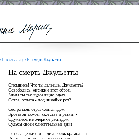
/
Поэзия
/
Лицо
/
На смерть Джульетты
На смерть Джульетты
Опомнись! Что ты делаешь, Джульетта?
Освободись, окрикни этот сброд.
Зачем ты так чудовищно одета,
Остра, отпета - под линейку рот?
Сестра моя, отравленная ядом
Кровавой тяжбы, скотства и резни, -
Одумайся, не очерняй распадом
Судьбы своей блистательные дни!
Нет слаще жизни - где любовь крамольна,
Вражда законна, а закон бесстыж.