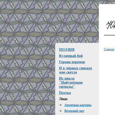
Главная
ПОЭЗИЯ
Кулачный бой
Героин перемен
И в чёрных списках
мне светло
Из цикла
"Найухоёмкие
сигналы"
Поэтка
Лицо
Античная картина
Вечерний свет