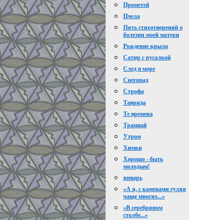
Прометей
Пчела
Пять стихотворений о
болезни моей матери
Рождение крыла
Сатир с русалкой
След в море
Снегопад
Строфа
Таврида
Те времена
Трамвай
Утром
Химки
Хорошо - быть
молодым!
январь
«А я, с каменами гуляя
чаще многих...»
«В серебряном
столбе...»