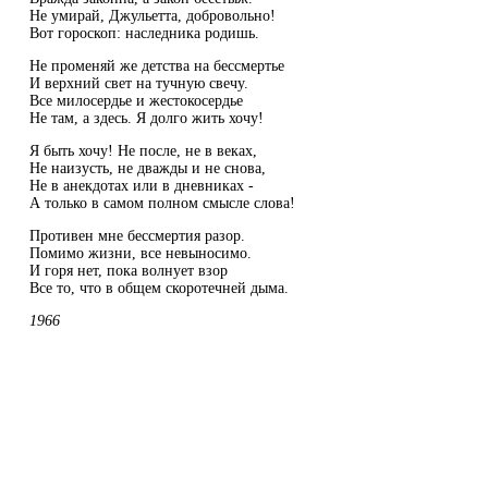
Не умирай, Джульетта, добровольно!
Вот гороскоп: наследника родишь.
Не променяй же детства на бессмертье
И верхний свет на тучную свечу.
Все милосердье и жестокосердье
Не там, а здесь. Я долго жить хочу!
Я быть хочу! Не после, не в веках,
Не наизусть, не дважды и не снова,
Не в анекдотах или в дневниках -
А только в самом полном смысле слова!
Противен мне бессмертия разор.
Помимо жизни, все невыносимо.
И горя нет, пока волнует взор
Все то, что в общем скоротечней дыма.
1966