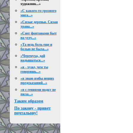
художник...»
«С какого-то грозного
мига...»
«Сизые деревья. Сизая
трава...»
«Снег фонтанами бьет
на углу...»
«Та ведь боль еще и
болью не была...»
«Черемуха, дай
надышаться...»
«я - хуже, чем ты
говоришь...»
«я знаю ямбы вещих
предсказаний...»
«я с гениями водку не
пила...»
Таким образом
По закону - привет
почтальону!