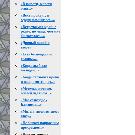
«В юности, в пасти
огня...»
«Века пройдут; а
сердце помнит всё...»
«Встречаемся крайне
редко, но чаще, чем мне
бы хотелось...»
«Дивный какой я
зверь»
«Есть беспощадное
условье...»
«Когда мы были
молодые...»
«Когда отхлынет кровь
и выпрямится рот...»
«Метелью ночною,
землей ледяною...»
«Мое созвездье -
Близнецы...»
«Мята в твоем зеленеет
глазу»
«Не бывает напрасным
прекрасное...»
«Проспи, проспи,