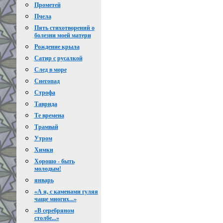
Прометей
Пчела
Пять стихотворений о
болезни моей матери
Рождение крыла
Сатир с русалкой
След в море
Снегопад
Строфа
Таврида
Те времена
Трамвай
Утром
Химки
Хорошо - быть
молодым!
январь
«А я, с каменами гуляя
чаще многих...»
«В серебряном
столбе...»