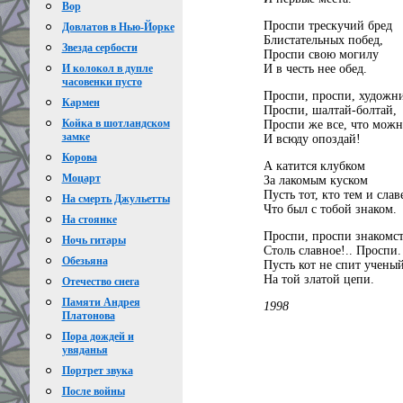
Вор
Проспи трескучий бред
Довлатов в Нью-Йорке
Блистательных побед,
Звезда сербости
Проспи свою могилу
И в честь нее обед.
И колокол в дупле
часовенки пусто
Проспи, проспи, художни
Кармен
Проспи, шалтай-болтай,
Койка в шотландском
Проспи же все, что можн
замке
И всюду опоздай!
Корова
А катится клубком
Моцарт
За лакомым куском
Пусть тот, кто тем и слав
На смерть Джульетты
Что был с тобой знаком.
На стоянке
Проспи, проспи знакомс
Ночь гитары
Столь славное!.. Проспи.
Обезьяна
Пусть кот не спит учены
На той златой цепи.
Отечество снега
Памяти Андрея
1998
Платонова
Пора дождей и
увяданья
Портрет звука
После войны