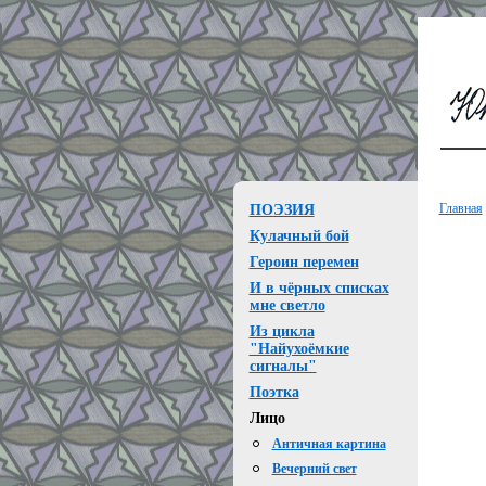
Главная
ПОЭЗИЯ
Кулачный бой
Героин перемен
И в чёрных списках
мне светло
Из цикла
"Найухоёмкие
сигналы"
Поэтка
Лицо
Античная картина
Вечерний свет