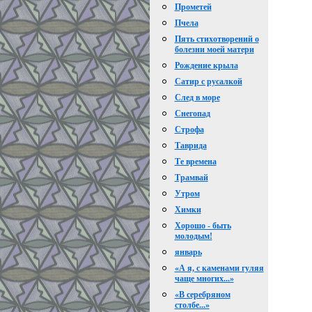
Прометей
Пчела
Пять стихотворений о
болезни моей матери
Рождение крыла
Сатир с русалкой
След в море
Снегопад
Строфа
Таврида
Те времена
Трамвай
Утром
Химки
Хорошо - быть
молодым!
январь
«А я, с каменами гуляя
чаще многих...»
«В серебряном
столбе...»