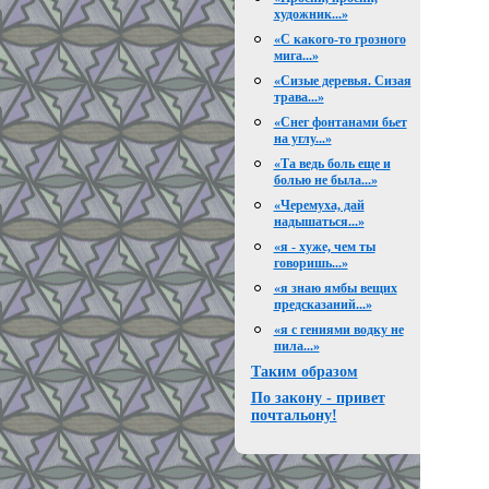
художник...»
«С какого-то грозного
мига...»
«Сизые деревья. Сизая
трава...»
«Снег фонтанами бьет
на углу...»
«Та ведь боль еще и
болью не была...»
«Черемуха, дай
надышаться...»
«я - хуже, чем ты
говоришь...»
«я знаю ямбы вещих
предсказаний...»
«я с гениями водку не
пила...»
Таким образом
По закону - привет
почтальону!