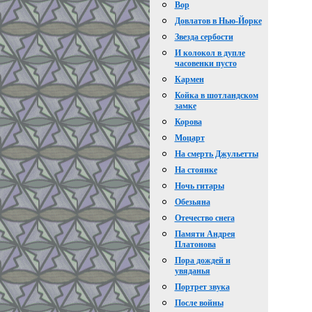
Вор
Довлатов в Нью-Йорке
Звезда сербости
И колокол в дупле
часовенки пусто
Кармен
Койка в шотландском
замке
Корова
Моцарт
На смерть Джульетты
На стоянке
Ночь гитары
Обезьяна
Отечество снега
Памяти Андрея
Платонова
Пора дождей и
увяданья
Портрет звука
После войны