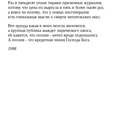
Раз в пятьдесят упали тиражи приличных журналов,
потому что цена их выросла в пять и более тысяч раз,
а вовсе не потому, что у новых писгенералов
есть гениальные мысли о смерти читательских масс.
Вот ерунда какая в моих мозгах мелочится,
а крупная публика жаждет лирического ожога,
ей кажется, что поэзия - нечто вроде подохналога.
А поэзия - это кредитная линия Господа Бога.
1998