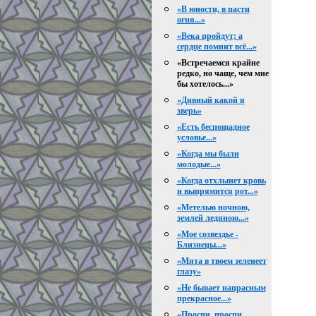
«В юности, в пасти
огня...»
«Века пройдут; а
сердце помнит всё...»
«Встречаемся крайне
редко, но чаще, чем мне
бы хотелось...»
«Дивный какой я
зверь»
«Есть беспощадное
условье...»
«Когда мы были
молодые...»
«Когда отхлынет кровь
и выпрямится рот...»
«Метелью ночною,
землей ледяною...»
«Мое созвездье -
Близнецы...»
«Мята в твоем зеленеет
глазу»
«Не бывает напрасным
прекрасное...»
«Проспи, проспи,