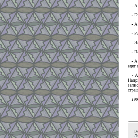
- А 
- Го
- А 
- Ро
- Эх,
- По
- А п
едят 
- А 
Напри
запис
стра
199
Вн
Лю