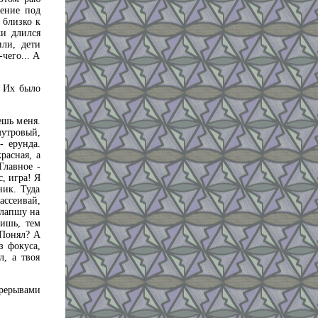
оение под
 близко к
ки длился
или, дети
чего... А
. Их было
ешь меня.
мутровый,
 ерунда.
расная, а
 Главное -
с, игра! Я
ник. Туда
ассеивай,
 лапшу на
ришь, тем
 Понял? А
з фокуса,
л, а твоя
ерерывами