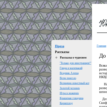
Главная
Проза
Рассказы
До 
Рассказы о чудесном
''Только для иностранцев!''
Всяки
Гнида и маленький
разв
истор
Всадник Алеша
НКВД
Всем повезло
Всемирно известный кот
Нас 
разв
Золотой человек
шпион
Игра в ножичек
Крашеная говядина
Дело
Скиф
Корнеплод
плат