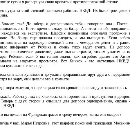
ятые сутки я развернула свою кровать к противоположной стенке.
мь утра за этой стенкой начинало работать НКВД. Их было трое: двое
ина.
ачит, так! До обеда я допрашиваю тебя,- говорила она.- После 
шиваешь его. В это время я схожу на базар. А потом вы оба допрашива
 находится на экспертизе. Шарфик покойницы опознали прохожие 
овне. Но банда еще должна наследить, а мы выследить. Если работа
дня появится на пароходе немецкий агент с чемоданом денег и с рац
чило шифровку от Рябчика и очень тихо ведет агента. На допрос
стимо психическое давление, даже пытка страхом, тихим ужасом и о
ара. Ребятки, если б вы только знали, как загробно делает это Хичк
зывали на закрытом просмотре. Вот Хичкок - это настоящее НКВД!
ла купальник с веранды.
м они шли купаться и до ужина допрашивали друг друга с перерывом
тря на жару, они делали это в комнате.
, поразмыслив, я перетащила свою кровать на веранду и занавесилась.
ас!.. Работа у них не клеилась, они торопились и приступили к допрос
. Теперь с двух сторон я слышала два допроса одновременно, справа -
 - НКВД:
 вы делали на Фридрихштрассе в среду вечером, когда ели омаров?
куда у вас, Марья Петровна, этот шарфик покойной гражданки Моськин