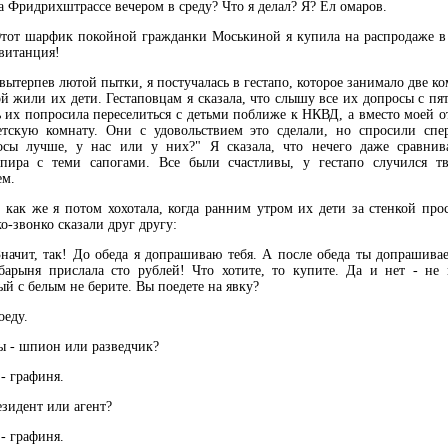
Фридрихштрассе вечером в среду? Что я делал? Я? Ел омаров.
от шарфик покойной гражданки Моськиной я купила на распродаже в 
витанция!
терпев лютой пытки, я постучалась в гестапо, которое занимало две ко
й жили их дети. Гестаповцам я сказала, что слышу все их допросы с пят
 их попросила переселиться с детьми поближе к НКВД, а вместо моей о
етскую комнату. Они с удовольствием это сделали, но спросили спе
осы лучше, у нас или у них?" Я сказала, что нечего даже сравнива
пира с теми сапогами. Все были счастливы, у гестапо случился тв
ем.
ак же я потом хохотала, когда ранним утром их дети за стенкой про
о-звонко сказали друг другу:
ачит, так! До обеда я допрашиваю тебя. А после обеда ты допрашива
барыня прислала сто рублей! Что хотите, то купите. Да и нет - не 
й с белым не берите. Вы поедете на явку?
еду.
 - шпион или разведчик?
- графиня.
зидент или агент?
- графиня.