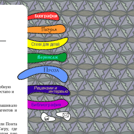
добную
естапо и
рашивало
агентов и
или Понта
гру, где
 этом раю