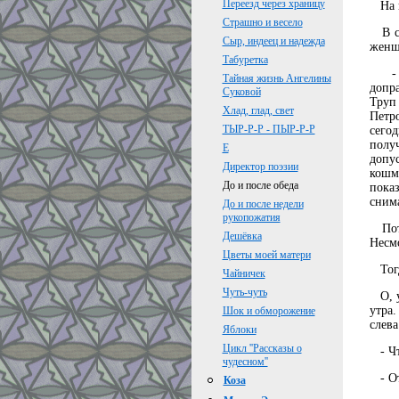
Переезд через храницу
На п
Страшно и весело
В се
Сыр, индеец и надежда
женщ
Табуретка
- Зн
Тайная жизнь Ангелины
допра
Суковой
Труп
Хлад, глад, свет
Петр
ТЫР-Р-Р - ПЫР-Р-Р
сего
полу
Е
допу
Директор поэзии
кошм
До и после обеда
пока
снима
До и после недели
рукопожатия
Пото
Дешёвка
Несмо
Цветы моей матери
Тогда
Чайничек
Чуть-чуть
О, уж
утра
Шок и обморожение
слева
Яблоки
Цикл ''Рассказы о
- Что
чудесном''
- От
Коза