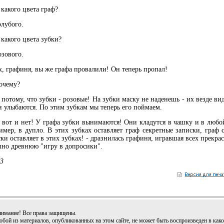
какого цвета граф?
лубого.
какого цвета зубки?
зового.
 графиня, вы же графа провалили! Он теперь пропал!
чему?
отому, что зубки - розовые! На зубки маску не наденешь - их везде вид
и улыбаются. По этим зубкам мы теперь его поймаем.
вот и нет! У графа зубки вынимаются! Они кладутся в чашку и в любо
мер, в дупло. В этих зубках оставляет граф секретные записки, граф 
ки оставляет в этих зубках! - дразнилась графиня, игравшая всех прекрас
шно древнюю "игру в допросики".
3
имание! Все права защищены.
бой из материалов, опубликованных на этом сайте, не может быть воспроизведен в как