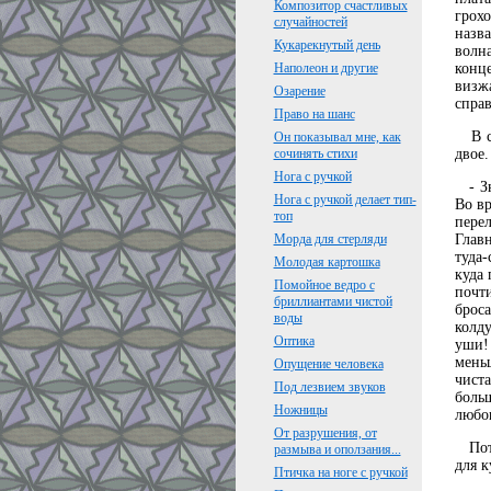
Композитор счастливых
грох
случайностей
назва
Кукарекнутый день
волн
конц
Наполеон и другие
визжа
Озарение
справ
Право на шанс
В сем
Он показывал мне, как
двое.
сочинять стихи
Нога с ручкой
- Зна
Нога с ручкой делает тип-
Во вр
топ
пере
Главн
Морда для стерляди
туда-
Молодая картошка
куда 
Помойное ведро с
почт
бриллиантами чистой
броса
воды
колд
Оптика
уши!
меньш
Опущение человека
чиста
Под лезвием звуков
боль
Ножницы
любов
От разрушения, от
Пото
размыва и оползания...
для к
Птичка на ноге с ручкой