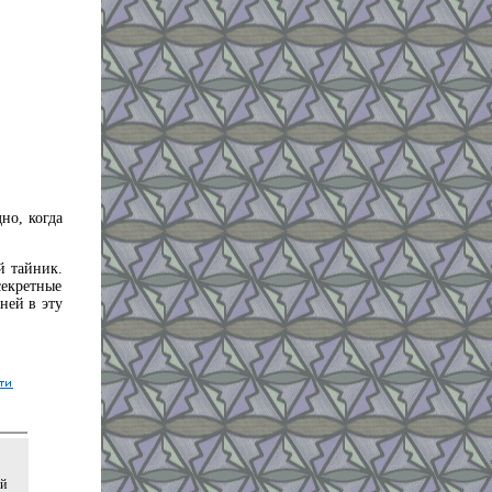
но, когда
й тайник.
секретные
ней в эту
ой