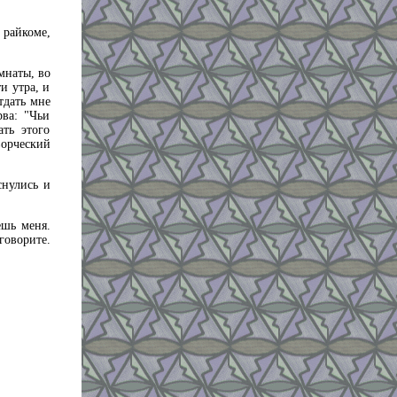
райкоме,
мнаты, во
и утра, и
тдать мне
рва: "Чьи
ть этого
орческий
снулись и
ешь меня.
говорите.