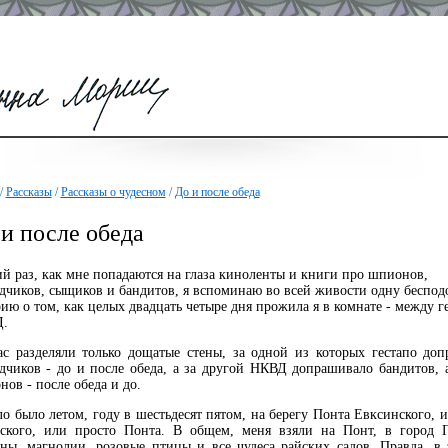
/
Рассказы
/
Рассказы о чудесном
/
До и после обеда
и после обеда
й раз, как мне попадаются на глаза киноленты и книги про шпионов,
едчиков, сыщиков и бандитов, я вспоминаю во всей живости одну беспо
ию о том, как целых двадцать четыре дня прожила я в комнате - между г
.
разделяли только дощатые стены, за одной из которых гестапо доп
едчиков - до и после обеда, а за другой НКВД допрашивало бандитов, 
ов - после обеда и до.
 было летом, году в шестьдесят пятом, на берегу Понта Евксинского, 
ского, или просто Понта. В общем, меня взяли на Понт, в город Га
аны, магнолии, розовые птицы и все чудеса райских садов. Правда, в