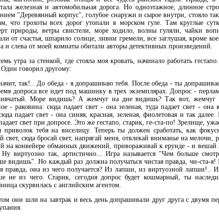
отала железная и автомобильная дорога. Но одноэтажное, длинное стр
нием "Деревянный корпус", голубое снаружи и сырое внутри, стояло так
ам, что грохоты всех дорог утопали в морском гуле. Там круглые сут
ерт природы, ветры свистели, море ходило, волны гуляли, чайки воп
ли от счастья, шпарило солнце, ливни гремели, все заглушая, кроме кое-
а и слева от моей комнаты обитали авторы детективных произведений.
ь утра за стенкой, где стояла моя кровать, начинало работать гестапо
 Один говорил другому:
чит, так!.. До обеда - я допрашиваю тебя. После обеда - ты допрашива
емя допроса все идет под машинку в трех экземплярах. Допрос - перла
ливчатый. Море видишь? А жемчуг на дне видишь? Так вот, жемчуг -
ое - раковина: сюда падает свет - она зеленая, туда падает свет - она к
сюда падает свет - она синяя, красная, зеленая, фиолетовая и так далее.
падает свет при допросе. Это же гестапо, старик, ге-ста-по! Зрелище, ужа
и приволок тебя на виселицу. Теперь ты должен сработать, как фокус
й свет, сюда бросай свет, напрягай меня, отвлекай вниманье на мелочи, р
уй на конвейере обманных движений, привораживай к ерунде - и вешай
 Ну виртуозно так, артистично... Игра называется "Чем больше смот
е видишь". Но каждый раз должна получаться чистая правда, чи-ста-я!
я правда, она из чего получается? Из лапши, из виртуозной лапши!.. И
ше не из чего. Старик, сегодня допрос будет кошмарный, ты наследи
ница скурвилась с английским агентом.
м они шли на завтрак и весь день допрашивали друг друга с двумя п
упания.