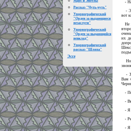
Марс и Энгельс
- На 
Рассказ "Чуть-чуть"
- Эт
Упорнографический
вот к
"Орден за выдающиеся
незаслуги"
Не вы
второ
Упорнографический
очень
"Орден за выдающийся
их д
невклад"
допр
Упорнографический
Шекс
рассказ "Шляпа"
подъ
Эссе
Но к
звонк
- Зн
Вам 
Черны
- По
- Вы
- Я 
- Ре
- Я 