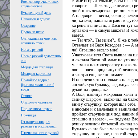
самые огорчительные, всем известн
Композитор счастливых
говорит: — Лежать две недели, гре
случайностей
дней пить лекарства, три дня колот
Кукарекнутый день
А на дворе — весна, солнце, зелень
Наполеон и другие
ли, качели, пацаны играют в футбо
ха рецепты писать, а Вася ей тут к
Озарение
булавкой — в самую мякоть! И хохо
Право на шанс
вается.
Он показывал мне, как
— Ты что?.. Ты зачем?.. Я же к те
сочинять стихи
Отвечает ей Вася Козодоев : — А м
Нога с ручкой
ло! Страшно весело мне!
Участковая тетя Света вышла на ц
Нога с ручкой делает тип-
и сказала Васиной маме на ухо шо
топ
мальчика психоневрологу показать
Морда для стерляди
лог — очень продвинутый человек,
Молодая картошка
и экстрасенс, все понимает…
И она деликатно положив на ладо
Помойное ведро с
английскую булавку, вздохнула со
бриллиантами чистой
рукой на прощанье.
воды
А Вася, накинув махровый халат и
Оптика
свинку шарфом, выскочил на балко
Опущение человека
внизу старушку, которая шла себе,
Под лезвием звуков
в авоське и с маленьким ванильны
пройдет старушенция под нашим б
Ножницы
страшно и весело», — подумал Вася
От разрушения, от
рушку зеленой бутылкой из-под во
размыва и оползания...
Бутылочка эта была маленькая да у
Птичка на ноге с ручкой
старушку по голове, и за той стар