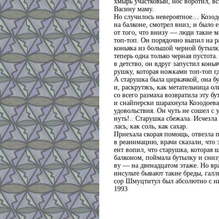
хмырь участковый, нос воротил, вс
Васину маму.
Но случилось невероятное… Козод
на балконе, смотрел вниз, и было 
от того, что внизу — люди такие 
топ-топ. Он порядочно выпил на р
коньяка из большой черной бутылки
теперь одна только черная пустота. 
в детство, он вдруг запустил конья
рушку, которая ножками топ-топ гд
А старушка была циркачкой, она б
и, раскрутясь, как метательница о
со всего размаха возвратила эту бу
и снайперски шарахнула Козодоев
удовольствия. Он чуть не сошел с у
нуть!.. Старушка сбежала. Исчезла
лась, как соль, как сахар.
Приехала скорая помощь, отвезла 
в реанимацию, врачи сказали, что 
ент вопил, что старушка, которая 
балконом, поймала бутылку и снизу
ву — на двенадцатом этаже. Но вра
инсульте бывают такие бреды, га
сор Шмуцтитул был абсолютно с ни
1993