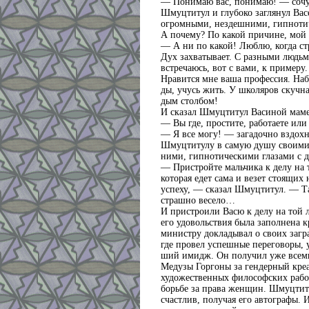
— Понимаю вас, понимаю! — сочу
Шмуцтитул и глубоко заглянул Вас
огромными, нездешними, гипноти
А почему? По какой причине, мой
— А ни по какой! Люблю, когда ст
Дух захватывает. С разными людь
встречаюсь, вот с вами, к пример
Нравится мне ваша профессия. На
ды, учусь жить. У школяров скучн
дым столбом!
И сказал Шмуцтитул Васиной маме
— Вы где, простите, работаете или
— Я все могу! — загадочно вздохн
Шмуцтитулу в самую душу своими
ними, гипнотическими глазами с д
— Пристройте мальчика к делу на 
которая едет сама и везет стоящих
успеху, — сказал Шмуцтитул. — Та
страшно весело…
И пристроили Васю к делу на той л
его удовольствия была заполнена к
министру докладывал о своих загр
где провел успешные переговоры, 
ший имидж. Он получил уже все
Медузы Горгоны за гендерный креа
художественных философских рабо
борьбе за права женщин. Шмуцтит
счастлив, получая его автографы. 