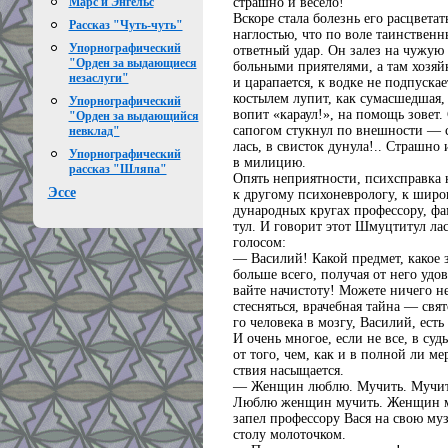
страшно и весело!
Марс и Энгельс
Вскоре стала болезнь его расцветат
Рассказ "Чуть-чуть"
наглостью, что по воле таинственн
Упорнографический
ответный удар. Он залез на чужую 
"Орден за выдающиеся
больными приятелями, а там хозяйк
незаслуги"
и царапается, к водке не подпускае
костылем лупит, как сумасшедшая,
Упорнографический
вопит «караул!», на помощь зовет. 
"Орден за выдающийся
сапогом стукнул по внешности — 
невклад"
лась, в свисток дунула!.. Страшно 
Упорнографический
в милицию.
рассказ "Шляпа"
Опять неприятности, психсправка 
Эссе
к другому психоневрологу, к широ
дународных кругах профессору, ф
тул. И говорит этот Шмуцтитул ла
голосом:
— Василий! Какой предмет, какое 
больше всего, получая от него удо
вайте начистоту! Можете ничего не
стесняться, врачебная тайна — свят
го человека в мозгу, Василий, есть
И очень многое, если не все, в суд
от того, чем, как и в полной ли ме
ствия насыщается.
— Женщин люблю. Мучить. Мучи
Люблю женщин мучить. Женщин 
запел профессору Вася на свою муз
столу молоточком.