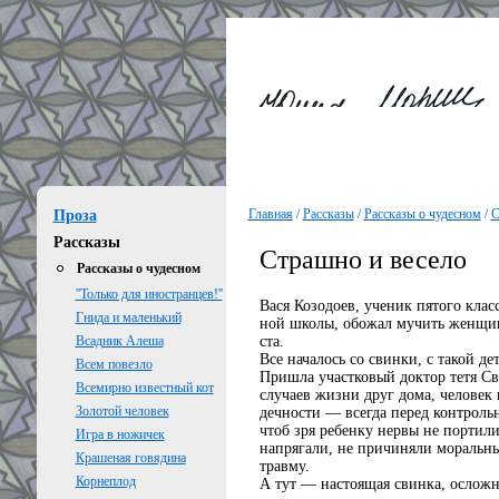
Главная
/
Рассказы
/
Рассказы о чудесном
/
С
Проза
Рассказы
Страшно и весело
Рассказы о чудесном
''Только для иностранцев!''
Вася Козодоев, ученик пятого клас
Гнида и маленький
ной школы, обожал мучить женщин
ста.
Всадник Алеша
Все началось со свинки, с такой де
Всем повезло
Пришла участковый доктор тетя Св
Всемирно известный кот
случаев жизни друг дома, человек
Золотой человек
дечности — всегда перед контроль
чтоб зря ребенку нервы не портили
Игра в ножичек
напрягали, не причиняли моральн
Крашеная говядина
травму.
Корнеплод
А тут — настоящая свинка, осложн