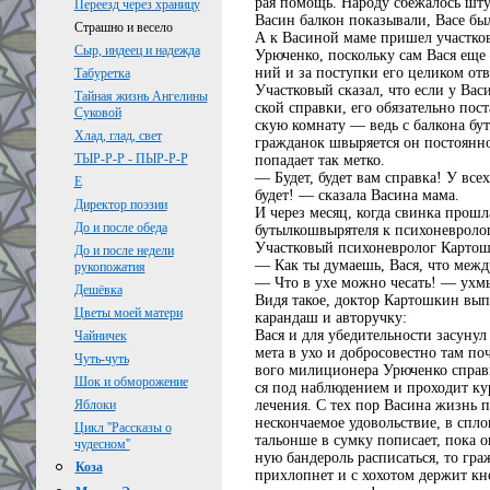
рая помощь. Народу сбежалось штук
Переезд через храницу
Васин балкон показывали, Васе бы
Страшно и весело
А к Васиной маме пришел участк
Сыр, индеец и надежда
Урюченко, поскольку сам Вася ещ
ний и за поступки его целиком от
Табуретка
Участковый сказал, что если у Васи
Тайная жизнь Ангелины
ской справки, его обязательно поста
Суковой
скую комнату — ведь с балкона бу
Хлад, глад, свет
гражданок швыряется он постоянно,
ТЫР-Р-Р - ПЫР-Р-Р
попадает так метко.
— Будет, будет вам справка! У всех 
Е
будет! — сказала Васина мама.
Директор поэзии
И через месяц, когда свинка прошл
До и после обеда
бутылкошвырятеля к психоневролог
Участковый психоневролог Картош
До и после недели
— Как ты думаешь, Вася, что меж
рукопожатия
— Что в ухе можно чесать! — ухмы
Дешёвка
Видя такое, доктор Картошкин вып
Цветы моей матери
карандаш и авторучку:
Вася и для убедительности засунул
Чайничек
мета в ухо и добросовестно там поч
Чуть-чуть
вого милиционера Урюченко справк
Шок и обморожение
ся под наблюдением и проходит ку
лечения. С тех пор Васина жизнь п
Яблоки
нескончаемое удовольствие, в спло
Цикл ''Рассказы о
тальонше в сумку пописает, пока он
чудесном''
ную бандероль расписаться, то гр
Коза
прихлопнет и с хохотом держит кн