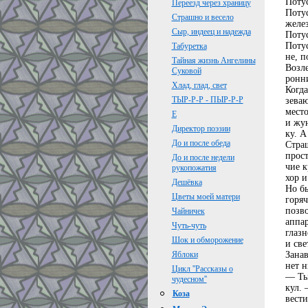
Поту
Переезд через храницу
Поту
Страшно и весело
желе
Сыр, индеец и надежда
Потус
Поту
Табуретка
не, п
Тайная жизнь Ангелины
Возле
Суковой
ронн
Хлад, глад, свет
Когда
ТЫР-Р-Р - ПЫР-Р-Р
зеваю
место
Е
и жу
Директор поэзии
ку. А
До и после обеда
Страш
прост
До и после недели
чие к
рукопожатия
хор 
Дешёвка
Но бы
Цветы моей матери
горяч
позв
Чайничек
аппар
Чуть-чуть
глазн
Шок и обморожение
и све
Занав
Яблоки
нет н
Цикл ''Рассказы о
— Ты 
чудесном''
кул. 
Коза
вести