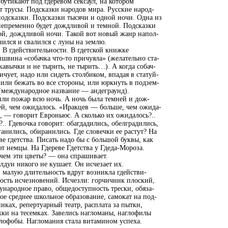
бутикают под гдеревом сексаул, на котором
т трусы. Подсказки народов мира. Русские народ-
одсказки. Подсказки тысячи и одной ночи. Одна из
непременно будет дождливой и темной. Подсказки
ой, дождливой ночи. Такой вот новый жанр напол-
ился и свалился с луны на землю.
. В гдействительности. В гдетской книжке
швина «собачка что-то причуяла» (желательно ста-
кавычки и не тырить, не тырить…). А когда собач-
ичует, надо или сидеть столбиком, впадая в статуй-
 или бежать во все стороны, или юркнуть в подзем-
(международное название — андеграунд).
ли пожар всю ночь. А ночь была темней и дож-
ей, чем ожидалось. «Иракцев — больше, чем ожида-
, — говорит Евроньюс. А сколько их ожидалось?..
?.. Гдевочка говорит: обагдадились, обелградились,
анились, обиранились. Где словечки ее растут? На
ве гдетства. Писать надо бы с большой буквы, как
т немцы. На Гдереве Гдетства у Гдеда-Мороза.
чем эти цветы? — она спрашивает.
дун никого не кушает. Он исчезает их.
 малую длительность вдруг возникла гдействи-
ость исчезновений. Исчезли: горчичник плоский,
народное право, общедоступность трески, обяза-
ое среднее школьное образование, самокат на под-
ках, репертуарный театр, расплата за пытки,
ки на тесемках. Завелись нагломаны, наглофилы
лофобы. Нагломания стала витамином успеха.