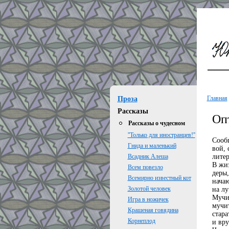
Главная
Проза
Рассказы
Оп
Рассказы о чудесном
''Только для иностранцев!''
Сообщ
Гнида и маленький
вой, 
литер
Всадник Алеша
В жиз
Всем повезло
деры,
Всемирно известный кот
начаю
Золотой человек
на лу
Мучи
Игра в ножичек
мучит
Крашеная говядина
стара
Корнеплод
и вру