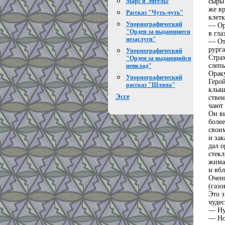
сыры 
Марс и Энгельс
же вр
Рассказ "Чуть-чуть"
клетк
Упорнографический
— Ора
"Орден за выдающиеся
в гла
незаслуги"
— Отс
рурга
Упорнографический
Страх
"Орден за выдающийся
слепы
невклад"
Ораку
Упорнографический
Герой
рассказ "Шляпа"
клыш
Эссе
ствен
чают 
Он в
более
своим
и зак
дал о
стекл
жимая
и вбл
Очень
(газо
Это з
чудес
— Ну 
— Ноч