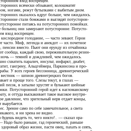
сторонним вход воспрещен.
сторонних всячески обзывают, колошматят
зом, ногами, режут бутылками с выбитым дном.
торонних оказалось вдруг больше, чем ожидалось.
сторонние стали бомжами и выглядят потусторон-
отусторонне питаясь на потусторонних помойках.
 больниц они замерзают потусторонне. Потусто-
им вход воспрещен.
 кислородное голодание, — часто зевают. Герои
т часто. Миф, легенда и анекдот — их почетное
, пенсии вместо. Пьют они ерунду из отчайника
ют сообща, каждый свою, переживательную резин-
 ночь — темней и дождливей, чем ожидалось.
но схватить паралич, инсульт, инфаркт, диабет,
атит, гангрену, Альцгеймера, Паркинсона и про-
рабы. У всех героев бессонница, древнегреческий
и вестник — шпион древнегрецких богов.
вает и проще того. Слезы текут, в глазах —
ий песок, в затылке хрустят и булькают шейные
онки. Потусторонний герой идет к нагломанскому
ату, и оттуда выскакивает такое высокое внутри-
ое давление, что зрительный нерв отдает концы,
т вырубается.
ес. Зрение само по себе замечательное, а света
икакого, и ни хрена не видно.
будешь видеть то, чего никто!.. — сказал ора-
— Надо было раньше, гад героический, раньше
 здоровый образ жизни, пасти овец, пахать и сеять,