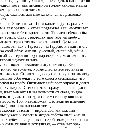
варить, пушнину ловить, а не сидеть в одной и той
едной позе, над писаниной голову склоня, мешая
ам правильно питаться.
кул, сжалься, дай мне капель, снизь давленье
зках!
тань! Я не аптека. Ваши капли ведут народ к хи-
м в глазорезку. А страх подъемлет ваш иммунитет.
 слепоты тебе откроет нечто. Ты слеп сейчас и был
м всегда. Одну стекляшку дам тебе на пробу…
л дает герою стеклышко от пивной бутылки.
 залезает, как в Гдетстве, на Гдерево и видит в сте-
ко свой образ жизни, ужасный, смешной, убий-
ный. За героями идут мародеры и с хохотом назна-
героев идиотами века.
ыплевывает переживательную резинку. Его
 ничто не волнует, кроме счастья все это видеть
и глазами. Он идет в дорогую оптику к оптимисту
азывает себе очки из того самого стеклышка, что
ракул на пробу. Оптимист выбирает оправу и делит
яшку надвое. Стеклышко от оракула — вещь растя-
, цвет меняется в зависимости от света, видно
изь, и вдаль, и по ту, и по эту сторону вопроса.
 дорого. Торг невозможен. Это ведь не именная
вая!) плита на площади звезд.
вездочки счастья — видеть своими глазами
ные ужасы и ужасные чудеса собственной жизни.
как тебе? — спрашивает герой, выходя из оптики.
ь была темная и дождливая, — отвечает ора-