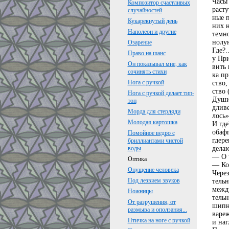
Часы 
Композитор счастливых
расту
случайностей
ные п
Кукарекнутый день
них 
Наполеон и другие
темн
нолун
Озарение
Где?.
Право на шанс
у При
Он показывал мне, как
вить 
сочинять стихи
ка пр
Нога с ручкой
ство,
ство 
Нога с ручкой делает тип-
Души
топ
длив
Морда для стерляди
лось»
Молодая картошка
И где
обафг
Помойное ведро с
гдере
бриллиантами чистой
делаю
воды
— О 
Оптика
— Кол
Опущение человека
Через
Под лезвием звуков
тельн
между
Ножницы
тельн
От разрушения, от
шипни
размыва и оползания...
вареж
Птичка на ноге с ручкой
и наг