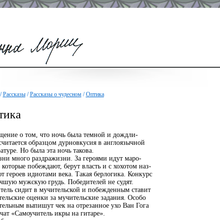
/
Рассказы
/
Рассказы о чудесном
/
Оптика
тика
ение о том, что ночь была темной и дождли-
считается образцом дурновкусия в англоязычной
атуре. Но была эта ночь такова.
ни много раздражизни. За героями идут маро-
 которые побеждают, берут власть и с хохотом наз-
т героев идиотами века. Такая берлогика. Конкурс
чшую мужскую грудь. Победителей не судят.
тель сидит в мучительской и побежденным ставит
ельские оценки за мучительские задания. Особо
тельным выпишут чек на отрезанное ухо Ван Гога
чат «Самоучитель икры на гитаре».