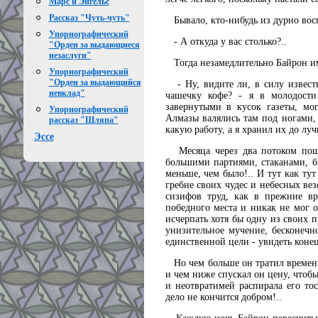
Марс и Энгельс
Рассказ "Чуть-чуть"
Бывало, кто-нибудь из дурно вос
Упорнографический
- А откуда у вас столько?..
"Орден за выдающиеся
незаслуги"
Тогда незамедлительно Байрон им
Упорнографический
"Орден за выдающийся
- Ну, видите ли, в силу известн
невклад"
чашечку кофе? - я в молодости
завернутыми в кусок газеты, мог
Упорнографический
Алмазы валялись там под ногами,
рассказ "Шляпа"
какую работу, а я хранил их до лу
Эссе
Месяца через два потоком пошл
большими партиями, стаканами, б
меньше, чем было!.. И тут как ту
гребне своих чудес и небесных вез
сизифов труд, как в прежние вр
победного места и никак не мог 
исчерпать хотя бы одну из своих п
унизительное мучение, бесконечн
единственной цели - увидеть конец
Но чем больше он тратил времени,
и чем ниже спускал он цену, чтобы
и неотвратимей распирала его тос
дело не кончится добром!..