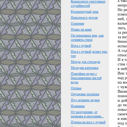
а так
Композитор счастливых
непр
случайностей
Но ре
Кукарекнутый день
измо
Наполеон и другие
ней, 
валь
Озарение
лись,
Право на шанс
за ре
Он показывал мне, как
за вн
сочинять стихи
бенно
Нога с ручкой
испыт
А го
Нога с ручкой делает тип-
отно
топ
И я т
Морда для стерляди
стик 
Молодая картошка
в не
Вон з
Помойное ведро с
над р
бриллиантами чистой
на ко
воды
с чуж
Оптика
Вшами
Опущение человека
понос
Под лезвием звуков
и дой
до тю
Ножницы
повал
От разрушения, от
сконч
размыва и оползания...
в юж
Птичка на ноге с ручкой
под 