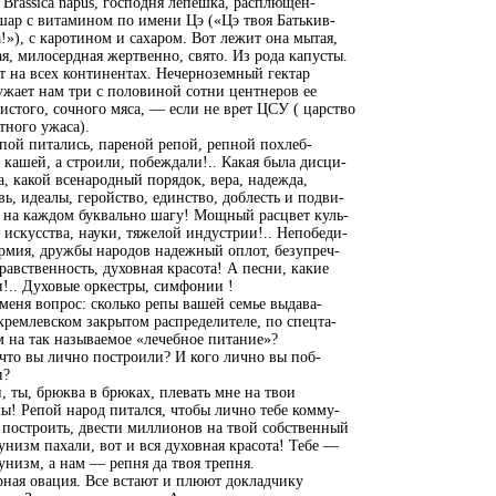
 Brassica napus, господня лепешка, расплющен-
шар с витамином по имени Цэ («Цэ твоя Батькив-
»), с каротином и сахаром. Вот лежит она мытая,
я, милосердная жертвенно, свято. Из рода капусты.
т на всех континентах. Нечерноземный гектар
жает нам три с половиной сотни центнеров ее
истого, сочного мяса, — если не врет ЦСУ ( царство
тного ужаса).
пой питались, пареной репой, репной похлеб-
 кашей, а строили, побеждали!.. Какая была дисци-
, какой всенародный порядок, вера, надежда,
ь, идеалы, геройство, единство, доблесть и подви-
 на каждом буквально шагу! Мощный расцвет куль-
 искусства, науки, тяжелой индустрии!.. Непобеди-
рмия, дружбы народов надежный оплот, безупреч-
равственность, духовная красота! А песни, какие
!.. Духовые оркестры, симфонии !
еня вопрос: сколько репы вашей семье выдава-
кремлевском закрытом распределителе, по спецта-
 на так называемое «лечебное питание»?
что вы лично построили? И кого лично вы поб-
и?
 ты, брюква в брюках, плевать мне на твои
ы! Репой народ питался, чтобы лично тебе комму-
построить, двести миллионов на твой собственный
низм пахали, вот и вся духовная красота! Тебе —
низм, а нам — репня да твоя трепня.
ная овация. Все встают и плюют докладчику