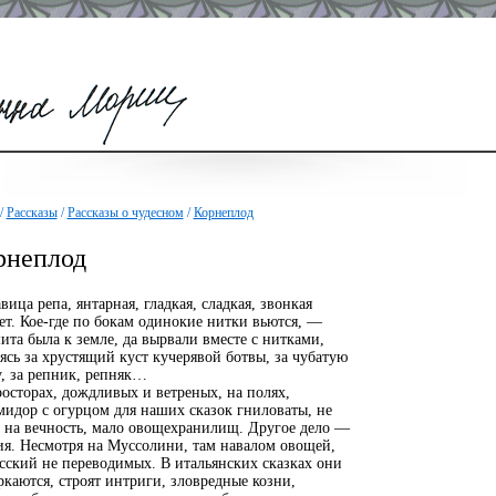
/
Рассказы
/
Рассказы о чудесном
/
Корнеплод
рнеплод
вица репа, янтарная, гладкая, сладкая, звонкая
ет. Кое-где по бокам одинокие нитки вьются, —
та была к земле, да вырвали вместе с нитками,
ясь за хрустящий куст кучерявой ботвы, за чубатую
, за репник, репняк…
осторах, дождливых и ветреных, на полях,
идор с огурцом для наших сказок гниловаты, не
т на вечность, мало овощехранилищ. Другое дело —
ия. Несмотря на Муссолини, там навалом овощей,
сский не переводимых. В итальянских сказках они
каются, строят интриги, зловредные козни,