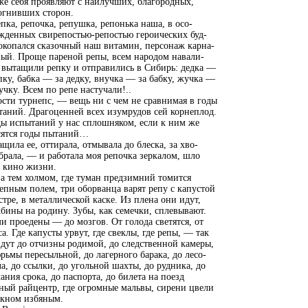
же себя проявляют с наилучших, благородных,
огнивших сторон.
пка, репочка, репушка, репонька наша, в осо-
жденных свирепостью-репостью героических буд-
окопался сказочный наш витамин, персонаж карна-
ный. Проще пареной репы, всем народом навали-
 вытащили репку и отправились в Сибирь: дедка —
пку, бабка — за дедку, внучка — за бабку, жучка —
учку. Всем по репе настучали!..
сти турнепс, — вещь ни с чем не сравнимая в годы
аний. Драгоценней всех изумрудов сей корнеплод.
ды испытаний у нас сплошняком, если к ним же
сятся годы пытаний…
ащила ее, оттирала, отмывала до блеска, за хво-
брала, — и работала моя репочка зеркалом, шло
й кино жизни.
а тем холмом, где туман предзимний томится
епным полем, три оборванца варят репу с капустой
стре, в металлической каске. Из плена они идут,
бины на родину. Зубы, как семечки, сплевывают.
 проедены — до мозгов. От голода светятся, от
а. Где капусты урвут, где свеклы, где репы, — так
дут до отчизны родимой, до следственной камеры,
рьмы пересыльной, до лагерного барака, до лесо-
а, до ссылки, до угольной шахты, до рудника, до
ания срока, до паспорта, до билета на поезд
ный райцентр, где огромные мальвы, сирени цвели
окном избяным.