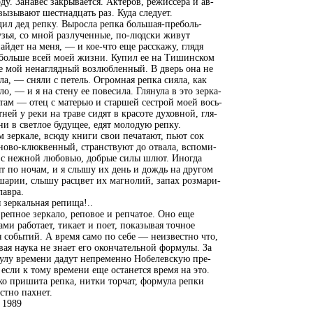
ду. Занавес закрывается. Актеров, режиссера и ав-
вызывают шестнадцать раз. Куда следует.
ил дед репку. Выросла репка большая-преболь-
зья, со мной разлученные, по-людски живут
айдет на меня, — и кое-что еще расскажу, глядя
 больше всей моей жизни. Купил ее на Тишинском
е мой ненаглядный возлюбленный. В дверь она не
ла, — сняли с петель. Огромная репка сияла, как
ло, — и я на стену ее повесила. Глянула в это зерка-
 там — отец с матерью и старшей сестрой моей вось-
ней у реки на траве сидят в красоте духовной, гля-
ни в светлое будущее, едят молодую репку.
м зеркале, всюду книги свои печатают, пьют сок
ново-клюквенный, странствуют до отвала, вспоми-
 с нежной любовью, добрые силы шлют. Иногда
т по ночам, и я слышу их день и дождь на другом
шарии, слышу расцвет их магнолий, запах розмари-
лавра.
 зеркальная репища!..
 репное зеркало, реповое и репчатое. Оно еще
ами работает, тикает и поет, показывая точное
 событий. А время само по себе — неизвестно что,
ая наука не знает его окончательной формулы. За
улу времени дадут непременно Нобелевскую пре-
если к тому времени еще останется время на это.
о пришита репка, нитки торчат, формула репки
стно пахнет.
 1989