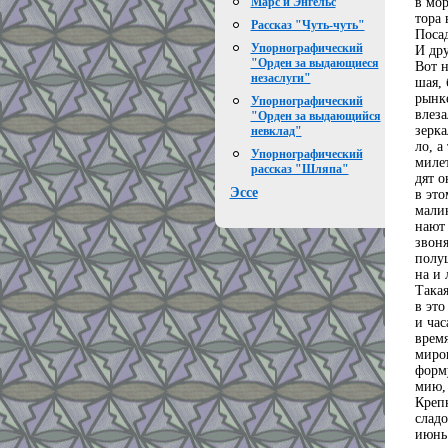
в мор
Марс и Энгельс
тора 
Рассказ "Чуть-чуть"
Посад
Упорнографический
И дру
"Орден за выдающиеся
Вот н
незаслуги"
шая,
рынк
Упорнографический
влеза
"Орден за выдающийся
зерка
невклад"
ло, а
Упорнографический
милет
рассказ "Шляпа"
дят о
Эссе
в это
мали
нают
звоня
полу
на и 
Такая
в это
и час
время
миров
форм
мию, 
Крепк
сладо
июнь