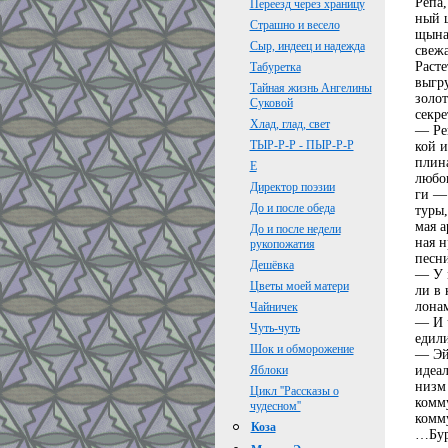
Репа,
Переезд через храницу
ный 
Страшно и весело
щына!
Сыр, индеец и надежда
свежа
Расте
Табуретка
выгру
Тайная жизнь Ангелины
золот
Суковой
секре
Хлад, глад, свет
— Ре
ТЫР-Р-Р - ПЫР-Р-Р
кой и
плина
Е
любов
Директор поэзии
ги —
До и после обеда
туры,
мая а
До и после недели
ная н
рукопожатия
песни
Дешёвка
— У м
Цветы моей матери
ли в 
лонам
Чайничек
— И 
Чуть-чуть
едил
Шок и обморожение
— Эй,
идеал
Яблоки
низм 
Цикл ''Рассказы о
комму
чудесном''
комму
Коза
…Бур