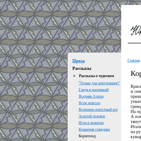
Главная
Проза
Рассказы
Ко
Рассказы о чудесном
''Только для иностранцев!''
Краса
Гнида и маленький
и сия
приши
Всадник Алеша
ухват
Всем повезло
гриву
Всемирно известный кот
На пр
Золотой человек
А пом
тяну
Игра в ножичек
Итал
Крашеная говядина
на ру
Корнеплод
кувыр